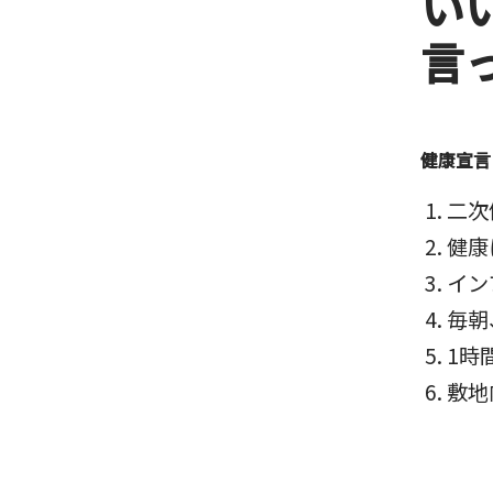
い
言
健康宣言
二次
健康
イン
毎朝
1時
敷地